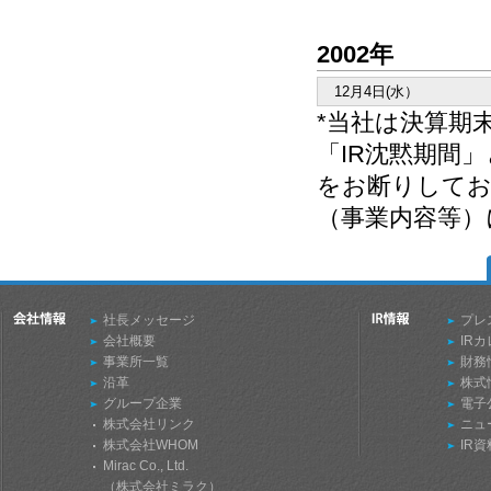
2002年
12月4日(水）
*当社は決算期
「IR沈黙期間
をお断りしてお
（事業内容等）
社長メッセージ
プレ
会社概要
IR
事業所一覧
財務
沿革
株式
グループ企業
電子
株式会社リンク
ニュ
株式会社WHOM
IR
Mirac Co., Ltd.
（株式会社ミラク）