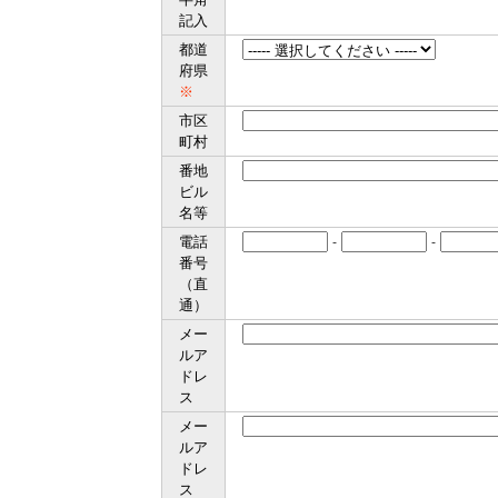
記入
都道
府県
※
市区
町村
番地
ビル
名等
電話
-
-
番号
（直
通）
メー
ルア
ドレ
ス
メー
ルア
ドレ
ス