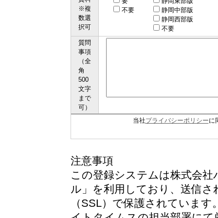
要
静岡東部版
※複
不要
静岡中部版
数選
静岡西部版
択可
不要
質問
事項
（全
角
500
文字
まで
可）
当社
プライバシーポリシー
に
注意事項
この登録システムは株式会社
ル」を利用しており、送信さ
（SSL）で保護されています
イトタイムスの担当部署にて