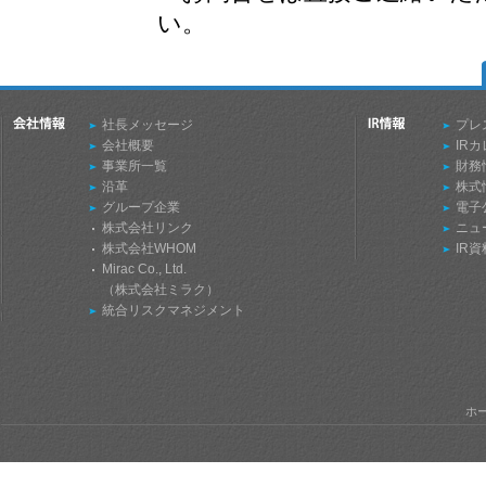
い。
社長メッセージ
プレ
会社概要
IR
事業所一覧
財務
沿革
株式
グループ企業
電子
株式会社リンク
ニュ
株式会社WHOM
IR
Mirac Co., Ltd.
（株式会社ミラク）
統合リスクマネジメント
ホ