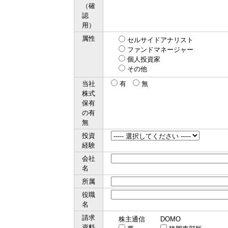
（確
認
用）
属性
セルサイドアナリスト
ファンドマネージャー
個人投資家
その他
当社
有
無
株式
保有
の有
無
投資
経験
会社
名
所属
役職
名
請求
株主通信
DOMO
資料