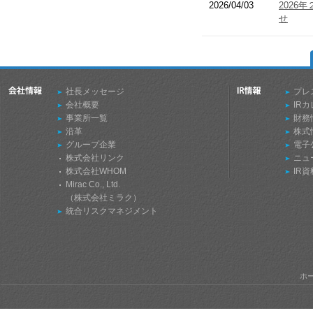
2026/04/03
202
せ
社長メッセージ
プレ
会社概要
IR
事業所一覧
財務
沿革
株式
グループ企業
電子
株式会社リンク
ニュ
株式会社WHOM
IR
Mirac Co., Ltd.
（株式会社ミラク）
統合リスクマネジメント
ホ