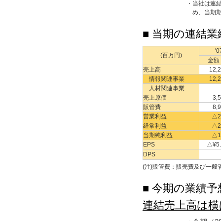
・
当社は連
め、当期
■ 当期の連結業
'
(百万円)
金額
売上高
12,
情報関連事業
12,
人材関連事業
売上原価
3,
販管費
8,
営業利益
△2
経常利益
△2
当期純利益
△1
EPS
△¥5.
DPS
(注)
販管費：販売費及び一般管
■ 今期の業績予
連結売上高は横