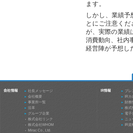
ます。
しかし、業績予
とにご注意くだ
が、実際の業績
消費動向、社内
経営陣が予想し
社長メッセージ
プレ
会社概要
IR
事業所一覧
財務
沿革
株式
グループ企業
電子
株式会社リンク
ニュ
株式会社WHOM
IR
Mirac Co., Ltd.