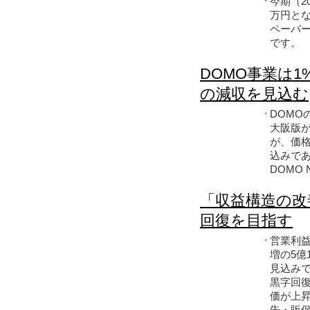
今期（2
・
万円とな
ペーパー
です。
DOMO事業は
の減収を見込む
DOMO
・
大阪版が
が、価格
込みで
DOMO
「収益構造の改
回復を目指す
営業利益
・
増の5億
見込み
黒字回
価が上昇
告・販促