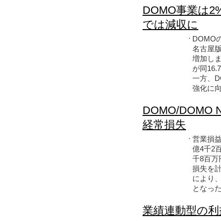
DOMO事業は
では減収に
DOMO
・
名古屋版
増加し
が同16
一方、D
強化に
DOMO/DOM
経常損失
営業損益
・
億4千2
千8百
損失を計
により、
となっ
業績連動型の利