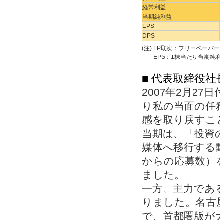
経常利益
当期純利益
EPS
DPS
(注)
FP取次：フリーペーパ
EPS：1株当たり当期純
■ 代表取締役
2007年2月2
り私の当面の任
感を取り戻すこ
当期は、「投資
媒体へ移行する動
からの応募数）
ました。
一方、主力である
りました。名古
で、首都圏版が