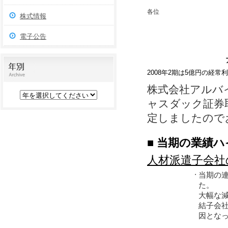
各位
株式情報
電子公告
2008年2期は5億円の経常
株式会社アルバ
ャスダック証券取
定しましたので
■ 当期の業績ハ
人材派遣子会社
当期の連
・
た。
大幅な
結子会社
因とな