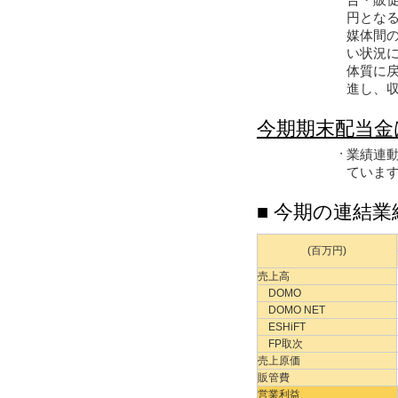
円とな
媒体間
い状況
体質に
進し、
今期期末配当金
業績連
・
ていま
■ 今期の連結業
(百万円)
売上高
DOMO
DOMO NET
ESHiFT
FP取次
売上原価
販管費
営業利益